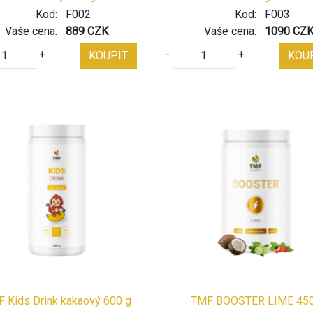
Kod:
F002
Kod:
F003
Vaše cena:
889 CZK
Vaše cena:
1090 CZ
+
-
+
KOUPIT
KOU
 Kids Drink kakaový 600 g
TMF BOOSTER LIME 45