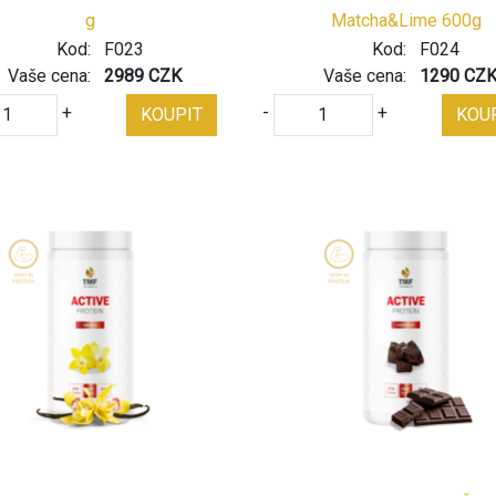
g
Matcha&Lime 600g
Kod:
F023
Kod:
F024
Vaše cena:
2989 CZK
Vaše cena:
1290 CZ
+
-
+
KOUPIT
KOU