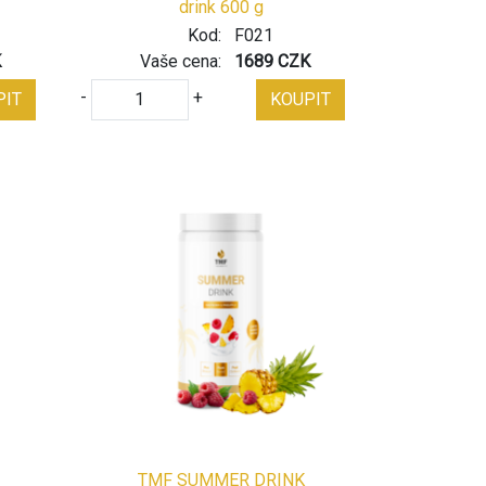
drink 600 g
Kod:
F021
K
Vaše cena:
1689 CZK
-
+
PIT
KOUPIT
TMF SUMMER DRINK