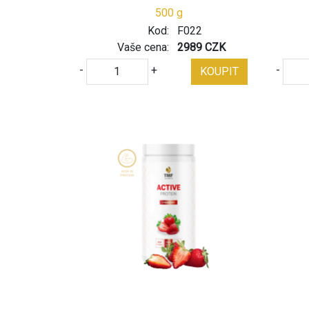
500 g
Kod:
F022
Vaše cena:
2989 CZK
-
+
-
KOUPIT