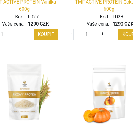
 ACTIVE PROTEIN Vanilka
TMF ACTIVE PROTEIN Čoko
600g
600g
Kod:
F027
Kod:
F028
Vaše cena:
1290 CZK
Vaše cena:
1290 CZ
+
-
+
KOUPIT
KOU