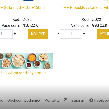
F Šejkr modrý 500+150ml
TMF Produktový katalog Fit
Kod:
Z022
Kod:
Z023
Vaše cena:
150 CZK
Vaše cena:
990 CZK
+
-
+
KOUPIT
KOU
č si vybrat rostlinný protein
og
Obchodní podmínky
Kontakty
Instagram
Faceboo