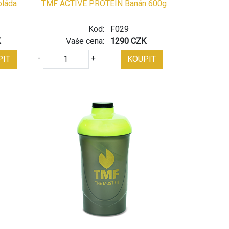
láda
TMF ACTIVE PROTEIN Banán 600g
Kod:
F029
K
Vaše cena:
1290 CZK
-
+
PIT
KOUPIT