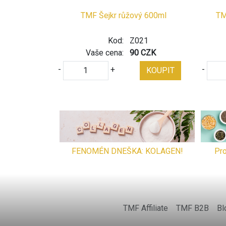
TMF Šejkr růžový 600ml
TM
Kod:
Z021
Vaše cena:
90 CZK
-
+
-
KOUPIT
FENOMÉN DNEŠKA: KOLAGEN!
Pro
TMF Affiliate
TMF B2B
Bl