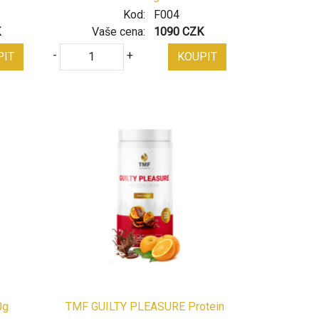
Kod:
F004
K
Vaše cena:
1090 CZK
-
+
PIT
KOUPIT
0g
TMF GUILTY PLEASURE Protein