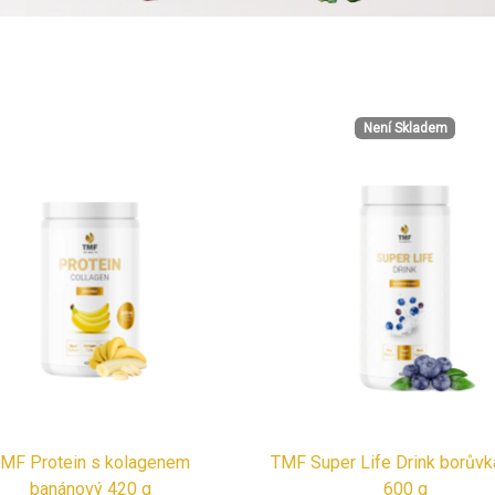
Není Skladem
MF Protein s kolagenem
TMF Super Life Drink borůvk
banánový 420 g
600 g