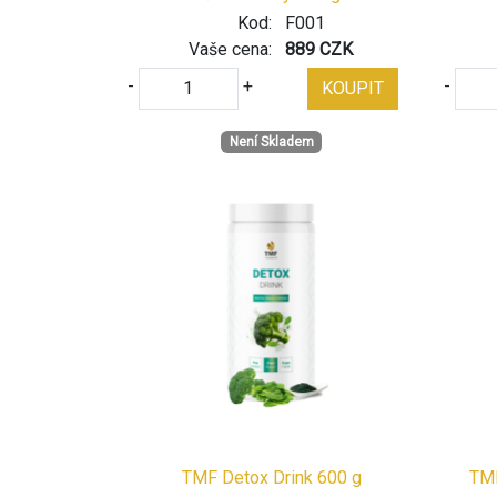
Kod:
F001
Vaše cena:
889 CZK
-
+
-
KOUPIT
Není Skladem
TMF Detox Drink 600 g
TMF