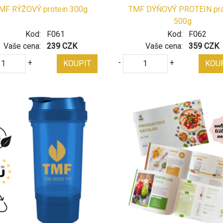
MF RÝŽOVÝ protein 300g
TMF DÝŇOVÝ PROTEIN pr
500g
Kod:
F061
Kod:
F062
Vaše cena:
239 CZK
Vaše cena:
359 CZK
+
-
+
KOUPIT
KOU