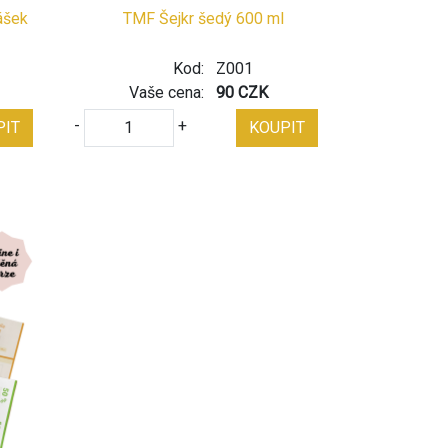
ášek
TMF Šejkr šedý 600 ml
Kod:
Z001
Vaše cena:
90 CZK
-
+
PIT
KOUPIT