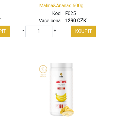
Malina&Ananas 600g
Kod:
F025
K
Vaše cena:
1290 CZK
-
+
PIT
KOUPIT